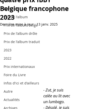
Sélections
Belgique francophone
Palmarès
2023
Prix de l'album
Dernière mise à jour :
13 janv. 2025
Prix de l'album belge
Prix de l'album drôle
Prix de l'album traduit
2023
2022
Prix internationaux
Foire du Livre
Infos d'ici et d'ailleurs
- Zut, je suis 
Autre
calée au lit avec 
Actualités
un lumbago.
- Désolé, je suis 
Archives