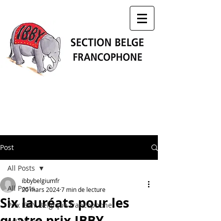
Post
All Posts
ibbybelgiumfr
All Posts
20 mars 2024
7 min de lecture
Six lauréats pour les
Prix IBBY Belgique francophone
quatre prix IBBY