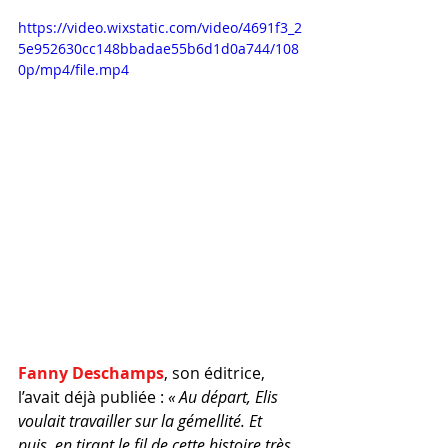
https://video.wixstatic.com/video/4691f3_2
5e952630cc148bbadae55b6d1d0a744/108
0p/mp4/file.mp4
Fanny Deschamps
, son éditrice, 
l’avait déjà publiée : 
« Au départ, Elis 
voulait travailler sur la gémellité. Et 
puis, en tirant le fil de cette histoire très 