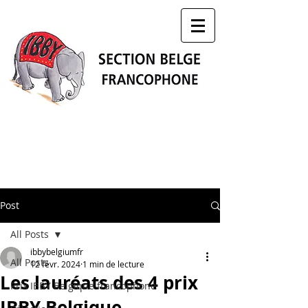
Post
All Posts
ibbybelgiumfr
All Posts
12 févr. 2024
1 min de lecture
Les lauréats des 4 prix
Prix IBBY Belgique francophone
IBBY Belgique