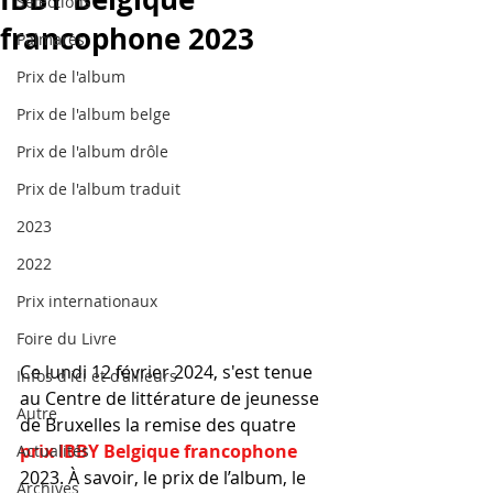
Sélections
francophone 2023
Palmarès
Prix de l'album
Prix de l'album belge
Prix de l'album drôle
Prix de l'album traduit
2023
2022
Prix internationaux
Foire du Livre
Ce lundi 12 février 2024, s'est tenue 
Infos d'ici et d'ailleurs
au Centre de littérature de jeunesse 
Autre
de Bruxelles la remise des quatre 
prix IBBY Belgique francophone
Actualités
2023. À savoir, le prix de l’album, le 
Archives