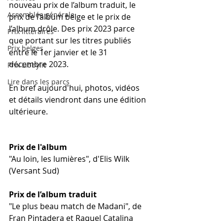
nouveau prix de l’album traduit, le 
Assemblée générale
prix de l’album belge et le prix de 
l’album drôle. Des prix 2023 parce 
Prix littéraires
que portant sur les titres publiés 
Prix belges
entre le 1er janvier et le 31 
décembre 2023.
Prix Libbylit
Lire dans les parcs
En bref aujourd'hui, photos, vidéos 
et détails viendront dans une édition 
ultérieure.
Prix de l'album
"Au loin, les lumières", d'Elis Wilk 
(Versant Sud)
Prix de l’album traduit
"Le plus beau match de Madani", de 
Fran Pintadera et Raquel Catalina 