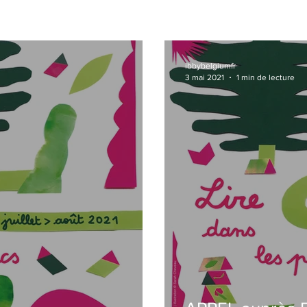
ibbybelgiumfr
3 mai 2021
1 min de lecture