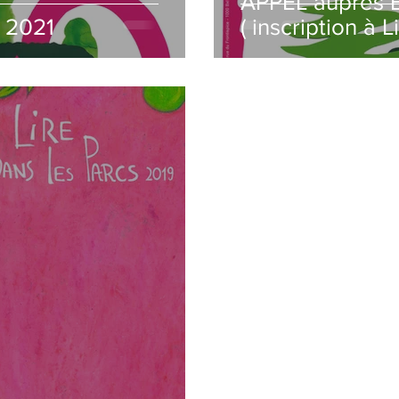
APPEL auprès B
s 2021
( inscription à 