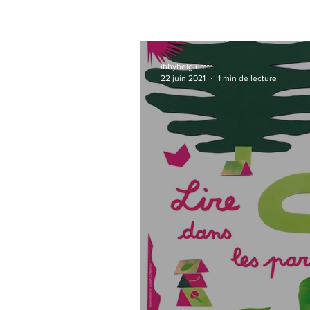
ibbybelgiumfr
22 juin 2021
1 min de lecture