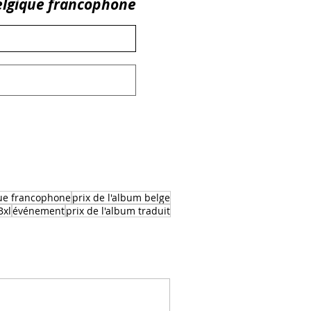
Belgique francophone
que francophone
prix de l'album belge
Bxl
événement
prix de l'album traduit