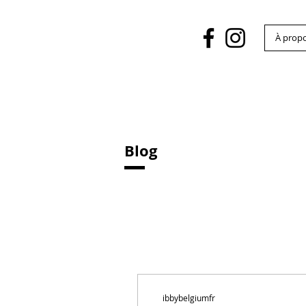
À prop
Blog
ibbybelgiumfr