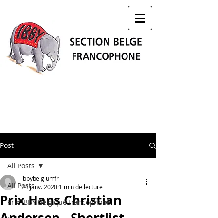
Post
All Posts
ibbybelgiumfr
All Posts
24 janv. 2020
1 min de lecture
Prix Hans Christian
Prix IBBY Belgique francophone
Andersen - Shortlist