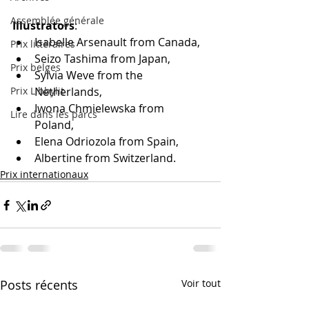
Assemblée générale
Illustrators
: 
Isabelle Arsenault from Canada, 
Prix littéraires
Seizo Tashima from Japan, 
Prix belges
Sylvia Weve from the 
Prix Libbylit
Netherlands, 
Iwona Chmielewska from 
Lire dans les parcs
Poland, 
Elena Odriozola from Spain,
Albertine from Switzerland.
Prix internationaux
Posts récents
Voir tout