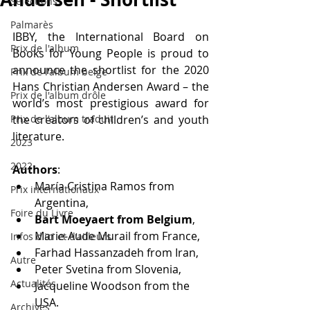
Sélections
Palmarès
IBBY, the International Board on 
Prix de l'album
Books for Young People is proud to 
announce the shortlist for the 2020 
Prix de l'album belge
Hans Christian Andersen Award – the 
Prix de l'album drôle
world’s most prestigious award for 
Prix de l'album traduit
the creators of children’s and youth 
literature.
2023
2022
Authors
: 
María Cristina Ramos from 
Prix internationaux
Argentina, 
Foire du Livre
Bart Moeyaert from Belgium
, 
Marie-Aude Murail from France, 
Infos d'ici et d'ailleurs
Farhad Hassanzadeh from Iran, 
Autre
Peter Svetina from Slovenia,
Actualités
Jacqueline Woodson from the 
USA. 
Archives