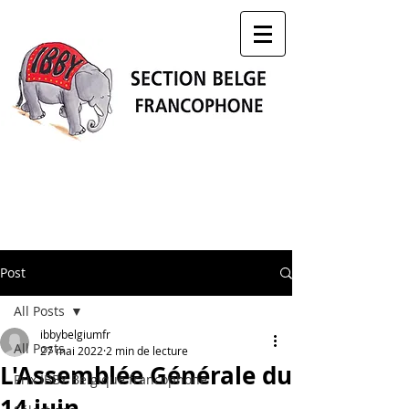
Post
All Posts
ibbybelgiumfr
All Posts
27 mai 2022
2 min de lecture
L'Assemblée Générale du
Prix IBBY Belgique francophone
14 juin