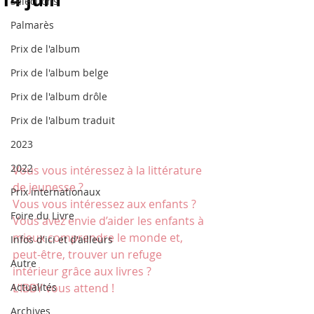
Sélections
Palmarès
Prix de l'album
Prix de l'album belge
Prix de l'album drôle
Prix de l'album traduit
2023
2022
Vous vous intéressez à la littérature 
de jeunesse ?
Prix internationaux
Vous vous intéressez aux enfants ?
Foire du Livre
Vous avez envie d’aider les enfants à 
mieux comprendre le monde et, 
Infos d'ici et d'ailleurs
peut-être, trouver un refuge 
Autre
intérieur grâce aux livres ?
L’IBBY vous attend !
Actualités
Archives