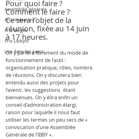
Pour quoi faire ? 
Assemblée générale
Comment le faire ?
Ce sera l’objet de la 
Prix littéraires
réunion, fixée au 14 juin 
Prix belges
à 17 heures.
Prix Libbylit
Lire dans les parcs
On y parlera librement du mode de 
fonctionnement de l’asbl : 
organisation pratique, rôles, nombre 
de réunions. On y discutera bien 
entendu aussi des projets pour 
l’avenir, les suggestions  étant 
bienvenues. On y élira enfin un 
conseil d’administration élargi, 
raison pour laquelle il nous faut 
utiliser les termes un peu secs de « 
convocation d’une Assemblée 
Générale de l’IBBY ».